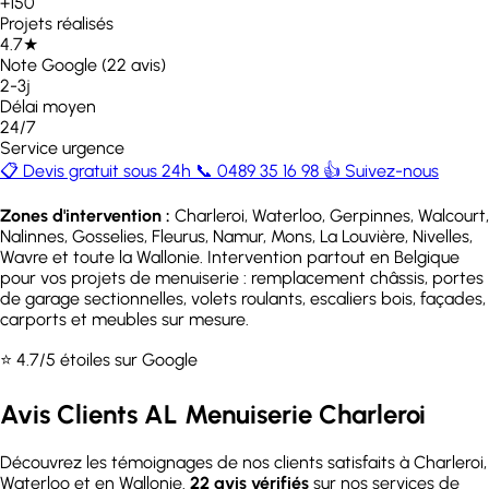
+150
Projets réalisés
4.7★
Note Google (22 avis)
2-3j
Délai moyen
24/7
Service urgence
📋 Devis gratuit sous 24h
📞 0489 35 16 98
👍 Suivez-nous
Zones d'intervention :
Charleroi, Waterloo, Gerpinnes, Walcourt,
Nalinnes, Gosselies, Fleurus, Namur, Mons, La Louvière, Nivelles,
Wavre et toute la Wallonie. Intervention partout en Belgique
pour vos projets de menuiserie : remplacement châssis, portes
de garage sectionnelles, volets roulants, escaliers bois, façades,
carports et meubles sur mesure.
⭐ 4.7/5 étoiles sur Google
Avis Clients AL Menuiserie Charleroi
Découvrez les témoignages de nos clients satisfaits à Charleroi,
Waterloo et en Wallonie.
22 avis vérifiés
sur nos services de