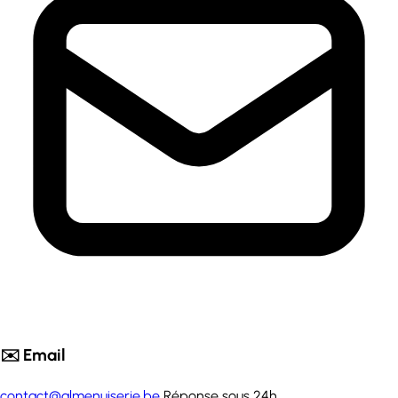
✉️ Email
contact@almenuiserie.be
Réponse sous 24h